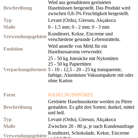
Wird aus gemahlenen gerösteten
Beschreibung
Haselnüssen hergestellt. Das Produkt wird
zwischen 0,8-3% Feuchtigkeit hergestellt.
Typ
Levant (Ordu), Giresun, Akçakoca
Maße
0 - 1,5 mm; 0 - 2 mm; 0 - 3 mm
Konditorei, Kekse, Eiscreme und
Verwendungsgebiete
verschiedene gesunde Lebensmitteln.
Wird anstelle von Mehl für ein
Funktion
Haselnussaroma verwendet.
25 - 50 kg Jutesäcke mit Nylontüten
25 - 50 kg Papiertüten
Verpackungsformen
5 - 10 - 12,5 - 20 - 25 kg transparente,
farbige, Aluminium Vakuumpakete mit oder
ohne Karton
Form
HASELNUSSPÜREE
Geröstete Haselnusskerne werden zu Püree
Beschreibung
gemahlen. Es gibt drei Sorten; dunkel, mittel
und hell.
Typ
Levant (Ordu), Giresun, Akçakoca
Maße
Zwischen 20 - 80 µ, je nach Kundenanfrage
Konditorei, Schokolade, Kekse, Eiscreme
Verwendungsgebiete