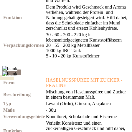
und Waffeln.
Dem Produkt wird Geschmack und Aroma
verliehen, während der Protein- und
Funktion
Nahrungsgehalt gesteigert wird. Hilft dabei,
dass die Schokolade einfacher im Mund
zerschmilzt und ersetzt Kohlenhydrate.
30 - 60 - 200 - 220 kg in
lebensmittelgeeigneten Kunststofffässern
Verpackungsformen
20 - 55 - 200 kg Metallfässer
1000 kg IBC Tank
5 - 10 - 20 kg Kunstoffeimer
HASELNUSSPÜREE MIT ZUCKER -
Form
PRALINE
Mischung von Haselnusspüree und Zucker
Beschreibung
in einem bestimmten Maß.
Typ
Levant (Ordu), Giresun, Akçakoca
Maße
‹ 30µ
Verwendungsgebiete
Konditorei, Schokolade und Eiscreme
Verleiht Konsistenz und einen
zuckerhaltigen Geschmack und hilft dabei,
Funktion