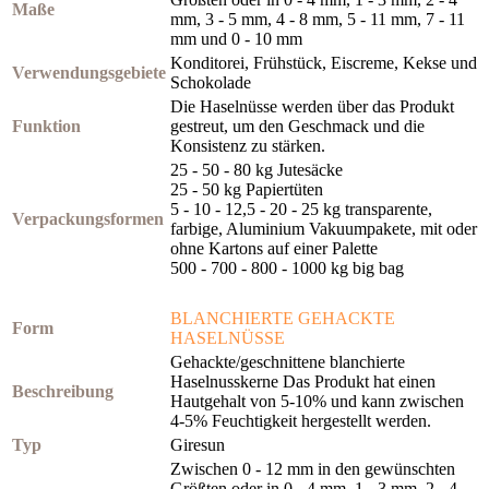
Maße
mm, 3 - 5 mm, 4 - 8 mm, 5 - 11 mm, 7 - 11
mm und 0 - 10 mm
Konditorei, Frühstück, Eiscreme, Kekse und
Verwendungsgebiete
Schokolade
Die Haselnüsse werden über das Produkt
Funktion
gestreut, um den Geschmack und die
Konsistenz zu stärken.
25 - 50 - 80 kg Jutesäcke
25 - 50 kg Papiertüten
5 - 10 - 12,5 - 20 - 25 kg transparente,
Verpackungsformen
farbige, Aluminium Vakuumpakete, mit oder
ohne Kartons auf einer Palette
500 - 700 - 800 - 1000 kg big bag
BLANCHIERTE GEHACKTE
Form
HASELNÜSSE
Gehackte/geschnittene blanchierte
Haselnusskerne Das Produkt hat einen
Beschreibung
Hautgehalt von 5-10% und kann zwischen
4-5% Feuchtigkeit hergestellt werden.
Typ
Giresun
Zwischen 0 - 12 mm in den gewünschten
Größten oder in 0 - 4 mm, 1 - 3 mm, 2 - 4