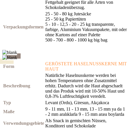
Fettgehalt geeignet für alle Arten von
Schokoladenüberzug.
25 - 50 - 80 kg Jutesäcke
25 - 50 kg Papiertüten
5 - 10 - 12,5 - 20 - 25 kg transparente,
Verpackungsformen
farbige, Aluminium Vakuumpakete, mit oder
ohne Kartons auf einer Palette
500 - 700 - 800 - 1000 kg big bag
GERÖSTETE HASELNUSSKERNE MIT
Form
HAUT
Natürliche Haselnusskerne werden bei
hohen Temperaturen ohne Zusatzmittel
Beschreibung
erhitz. Dadurch wird die Haut abgeschaelt
und das Produk wird mit 10-50% Haut und
0,8-3% Luftfeuchtigkeit veredelt.
Typ
Levant (Ordu), Giresun, Akçakoca
9 - 11 mm, 11 - 13 mm, 13 - 15 mm ya da 1
Maße
- 2 mm aralıklarla 9 - 15 mm arası boylarda
Als Snack in gemischten Nüssen,
Verwendungsgebiete
Konditorei und Schokolade