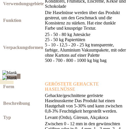
Konditorei, Frühstück, Eiscreme, Kekse und
Verwendungsgebiete
Schokolade
Die Haselnüsse werden über das Produkt
gestreut, um den Geschmack und die
Funktion
Konsistenz zu stärken. Hat eine dunkle
Farbe und knusprige Textur.
25 - 50 - 80 kg Jutesäcke
25 - 50 kg Papiertüten
5 - 10 - 12,5 - 20 - 25 kg transparente,
Verpackungsformen
farbige, Aluminium Vakuumpakete, mit oder
ohne Kartons auf einer Palette
500 - 700 - 800 - 1000 kg big bag
GERÖSTETE GEHACKTE
Form
HASELNÜSSE
Gehackte/geschnittene geröstete
Haselnusskerne Das Produkt hat einen
Beschreibung
Hautgehalt von 5-30% und kann zwischen
0,8-3% Feuchtigkeit hergestellt werden.
Typ
Levant (Ordu), Giresun, Akçakoca
Zwischen 0 - 12 mm in den gewünschten
Größten oder in 0 - 4 mm, 1 - 3 mm, 2 - 4