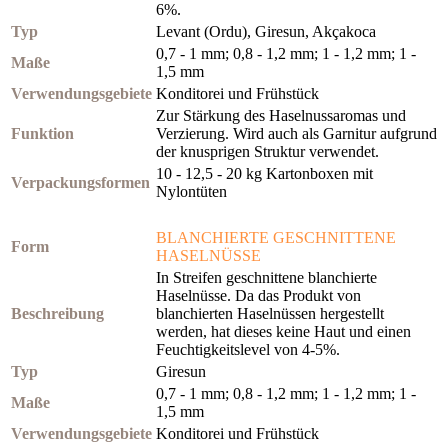
6%.
Typ
Levant (Ordu), Giresun, Akçakoca
0,7 - 1 mm; 0,8 - 1,2 mm; 1 - 1,2 mm; 1 -
Maße
1,5 mm
Verwendungsgebiete
Konditorei und Frühstück
Zur Stärkung des Haselnussaromas und
Funktion
Verzierung. Wird auch als Garnitur aufgrund
der knusprigen Struktur verwendet.
10 - 12,5 - 20 kg Kartonboxen mit
Verpackungsformen
Nylontüten
BLANCHIERTE GESCHNITTENE
Form
HASELNÜSSE
In Streifen geschnittene blanchierte
Haselnüsse. Da das Produkt von
Beschreibung
blanchierten Haselnüssen hergestellt
werden, hat dieses keine Haut und einen
Feuchtigkeitslevel von 4-5%.
Typ
Giresun
0,7 - 1 mm; 0,8 - 1,2 mm; 1 - 1,2 mm; 1 -
Maße
1,5 mm
Verwendungsgebiete
Konditorei und Frühstück