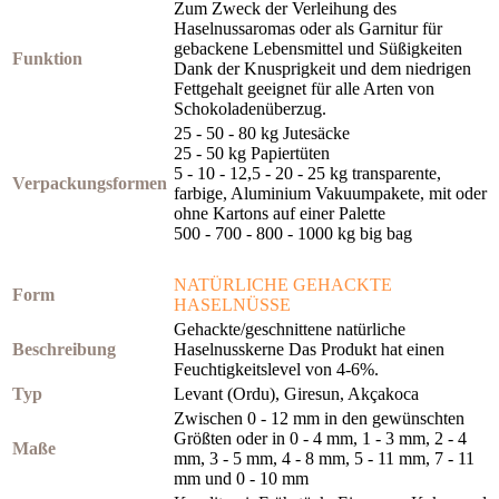
Zum Zweck der Verleihung des
Haselnussaromas oder als Garnitur für
gebackene Lebensmittel und Süßigkeiten
Funktion
Dank der Knusprigkeit und dem niedrigen
Fettgehalt geeignet für alle Arten von
Schokoladenüberzug.
25 - 50 - 80 kg Jutesäcke
25 - 50 kg Papiertüten
5 - 10 - 12,5 - 20 - 25 kg transparente,
Verpackungsformen
farbige, Aluminium Vakuumpakete, mit oder
ohne Kartons auf einer Palette
500 - 700 - 800 - 1000 kg big bag
NATÜRLICHE GEHACKTE
Form
HASELNÜSSE
Gehackte/geschnittene natürliche
Beschreibung
Haselnusskerne Das Produkt hat einen
Feuchtigkeitslevel von 4-6%.
Typ
Levant (Ordu), Giresun, Akçakoca
Zwischen 0 - 12 mm in den gewünschten
Größten oder in 0 - 4 mm, 1 - 3 mm, 2 - 4
Maße
mm, 3 - 5 mm, 4 - 8 mm, 5 - 11 mm, 7 - 11
mm und 0 - 10 mm